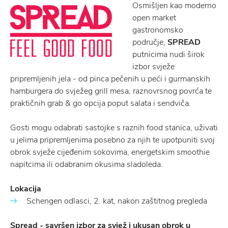
Osmišljen kao moderno
open market
gastronomsko
područje,
SPREAD
putnicima nudi širok
izbor svježe
pripremljenih jela - od pinca pečenih u peći i gurmanskih
hamburgera do svježeg grill mesa, raznovrsnog povrća te
praktičnih grab & go opcija poput salata i sendviča.
Gosti mogu odabrati sastojke s raznih food stanica, uživati
u jelima pripremljenima posebno za njih te upotpuniti svoj
obrok svježe cijeđenim sokovima, energetskim smoothie
napitcima ili odabranim okusima sladoleda.
Lokacija
Schengen odlasci, 2. kat, nakon zaštitnog pregleda
Spread - savršen izbor za svjež i ukusan obrok u