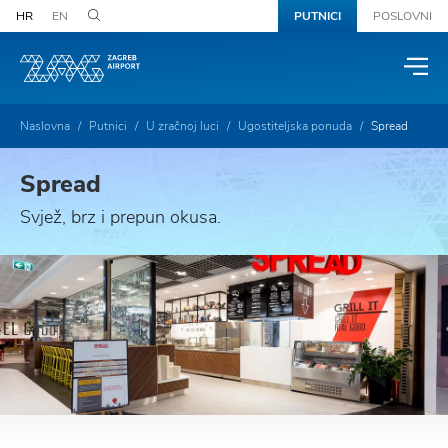
HR
EN
PUTNICI
POSLOVNI
Naslovna
Putnici
U zračnoj luci
Ugostiteljska ponuda
Spread
Spread
Svjež, brz i prepun okusa.