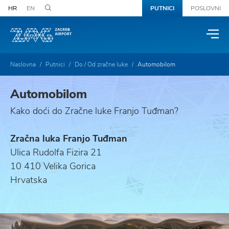
HR
EN
PUTNICI
POSLOVNI
Naslovna
Putnici
Do / Od zračne luke
Automobilom
Automobilom
Kako doći do Zračne luke Franjo Tuđman?
Zračna luka Franjo Tuđman
Ulica Rudolfa Fizira 21
10 410 Velika Gorica
Hrvatska