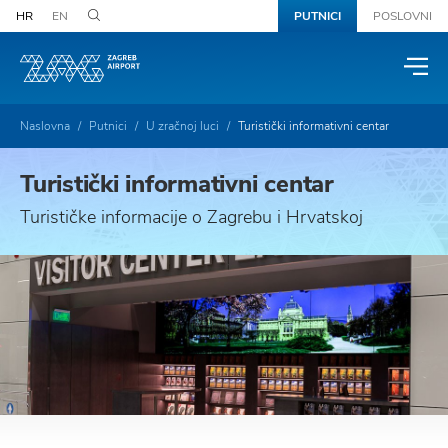
HR
EN
PUTNICI
POSLOVNI
Naslovna
Putnici
U zračnoj luci
Turistički informativni centar
Turistički informativni centar
Turističke informacije o Zagrebu i Hrvatskoj