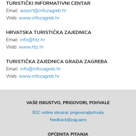
TURISTIČKI INFORMATIVNI CENTAR
Email:
airport@infozagreb.hr
Web:
www.infozagreb.hr
HRVATSKA TURISTIČKA ZAJEDNICA
Email:
info@htz.hr
Web:
www.htz.hr
TURISTIČKA ZAJEDNICA GRADA ZAGREBA
Email:
info@infozagreb.hr
Web:
www.infozagreb.hr
VAŠE ISKUSTVO, PRIGOVORI, POHVALE
B2C online obrazac prigovora/pohvala
feedback@zag.aero
OPĆENITA PITANJA