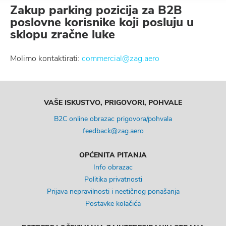
Zakup parking pozicija za B2B
poslovne korisnike koji posluju u
sklopu zračne luke
Molimo kontaktirati:
commercial@zag.aero
VAŠE ISKUSTVO, PRIGOVORI, POHVALE
B2C online obrazac prigovora/pohvala
feedback@zag.aero
OPĆENITA PITANJA
Info obrazac
Politika privatnosti
Prijava nepravilnosti i neetičnog ponašanja
Postavke kolačića