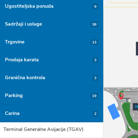
Ugostiteljska ponuda
9
Sadržaji i usluge
38
Trgovine
13
Prodaja karata
3
Granična kontrola
3
Parking
19
Carina
2
Terminal Generalne Avijacije (TGAV)