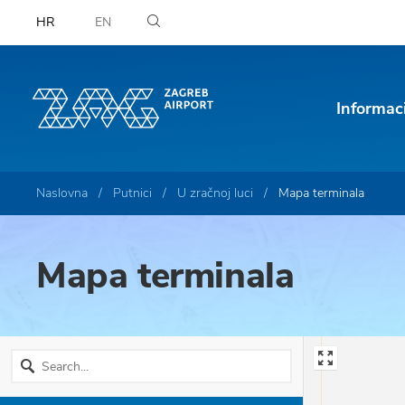
HR
EN
Informac
Naslovna
Putnici
U zračnoj luci
Mapa terminala
Mapa terminala