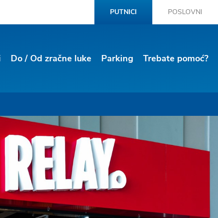
PUTNICI
POSLOVNI
i
Do / Od zračne luke
Parking
Trebate pomoć?