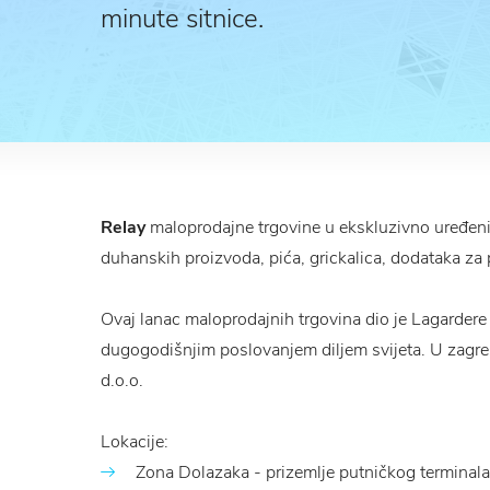
minute sitnice.
Relay
maloprodajne trgovine u ekskluzivno uređeni
duhanskih proizvoda, pića, grickalica, dodataka za p
Ovaj lanac maloprodajnih trgovina dio je Lagardere 
dugogodišnjim poslovanjem diljem svijeta. U zagr
d.o.o.
Lokacije:
Zona Dolazaka - prizemlje putničkog terminala