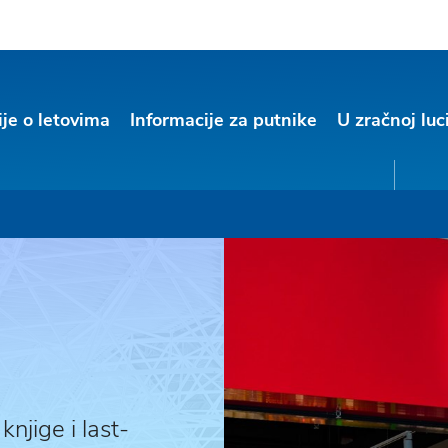
ije o letovima
Informacije za putnike
U zračnoj luc
njige i last-