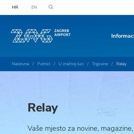
HR
EN
Informac
Naslovna
Putnici
U zračnoj luci
Trgovine
Relay
Relay
Vaše mjesto za novine, magazine, k