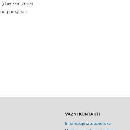
a (check-in zona)
tnog pregleda
VAŽNI KONTAKTI
Informacije iz zračne luke