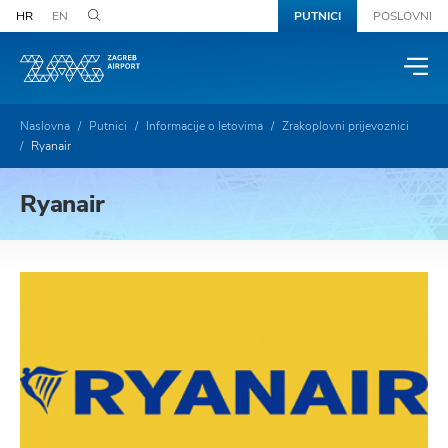
HR
EN
PUTNICI
POSLOVNI
Naslovna
Putnici
Informacije o letovima
Zrakoplovni prijevoznici
Ryanair
Ryanair