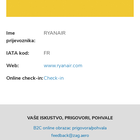
Ime
RYANAIR
prijevoznika:
IATA kod:
FR
Web:
www.ryanair.com
Online check-in:
Check-in
VAŠE ISKUSTVO, PRIGOVORI, POHVALE
B2C online obrazac prigovora/pohvala
feedback@zag.aero