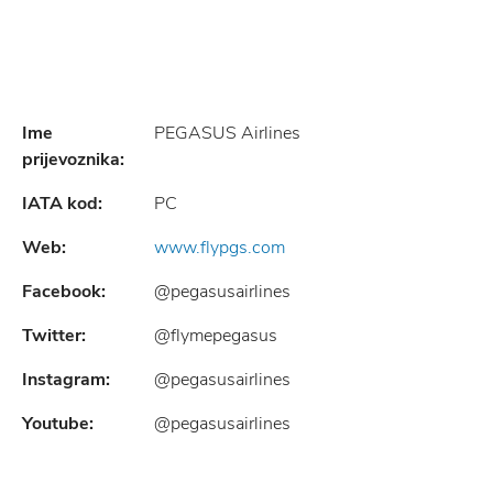
Ime
PEGASUS Airlines
prijevoznika:
IATA kod:
PC
Web:
www.flypgs.com
Facebook:
@pegasusairlines
Twitter:
@flymepegasus
Instagram:
@pegasusairlines
Youtube:
@pegasusairlines