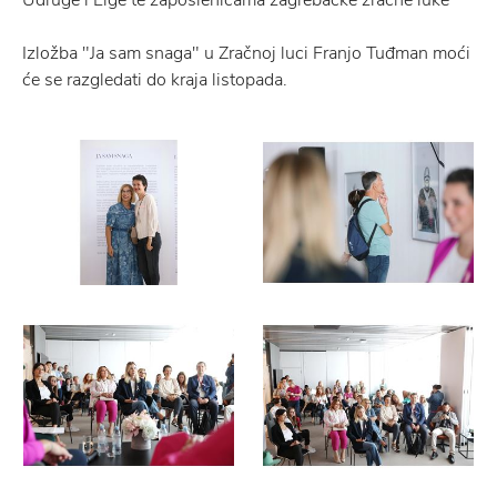
Udruge i Lige te zaposlenicama zagrebačke zračne luke
Izložba "Ja sam snaga" u Zračnoj luci Franjo Tuđman moći
će se razgledati do kraja listopada.