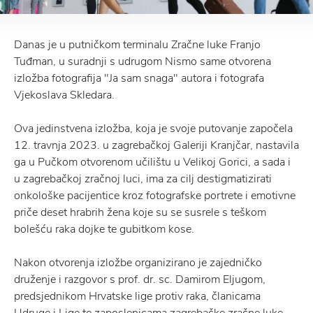
Danas je u putničkom terminalu Zračne luke Franjo
Tuđman, u suradnji s udrugom Nismo same otvorena
izložba fotografija "Ja sam snaga" autora i fotografa
Vjekoslava Skledara.
Ova jedinstvena izložba, koja je svoje putovanje započela
12. travnja 2023. u zagrebačkoj Galeriji Kranjčar, nastavila
ga u Pučkom otvorenom učilištu u Velikoj Gorici, a sada i
u zagrebačkoj zračnoj luci, ima za cilj destigmatizirati
onkološke pacijentice kroz fotografske portrete i emotivne
priče deset hrabrih žena koje su se susrele s teškom
bolešću raka dojke te gubitkom kose.
Nakon otvorenja izložbe organizirano je zajedničko
druženje i razgovor s prof. dr. sc. Damirom Eljugom,
predsjednikom Hrvatske lige protiv raka, članicama