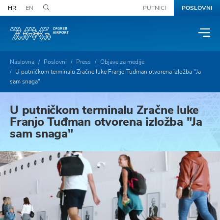
HR
EN
PUTNICI
POSLOVNI
Naslovna
Poslovni
Press
Objave za medije
U putničkom terminalu Zračne luke Franjo Tuđman otvorena izložba "Ja
sam snaga"
U putničkom terminalu Zračne luke
Franjo Tuđman otvorena izložba "Ja
sam snaga"