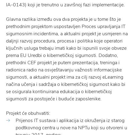
IA-0143) koji je trenutno u završnoj fazi implementacije.
Glavna razlika između ova dva projekta je u tome što je
prethodnim projektom uspostavljen Proces upravljanja IT
sigurnosnim incidentima, a aktualni projekt je usmjeren na
daljnji razvoj procedura, procesa i politika koje operatori
ključnih usluga trebaju imati kako bi ispunili svoje obveze
prema EU Uredbi o kibernetičkoj sigurnosti. Dodatno,
prethodni CEF projekt je putem prezentacija, treninga i
radionica radio na osvještavanju važnosti informacijske
sigurnosti, a aktualni projekt ima za cilj razvoj eLearning
načina učenja i sadržaja o kibernetičkoj sigurnost kako bi
se osigurala kontinuirana edukacija o kibernetičkoj
sigurnosti za postojeće i buduće zaposlenike.
Projekt će obuhvatiti:
Prijenos IT sustava i aplikacija iz okruženja iz starog
podtkovnog centra u nove na NPTu koji su otvoreni u