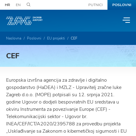
HR
EN
PUTNICI
POSLOVNI
Naslovna
Poslovni
EU projekti
CEF
CEF
Europska izvršna agencija za zdravlje i digitalno
gospodarstvo (HaDEA) i MZLZ - Upravitelj zračne luke
Zagreb d.o.o. (MOPE) potpisali su 12. srpnja 2021.
godine Ugovor o dodjeli bespovratnih EU sredstava u
okviru Instrumenta za povezivanje Europe (CEF) -
Telekomunikacijski sektor - Ugovor br.
INEA/CEF/ICT/A2020/2395788 za provedbu projekta
„Usklađivanje sa Zakonom o kibernetičkoj sigurnosti i EU