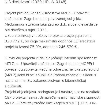
NIS direktivom“ (2020-HR-IA-0148).
Projekt provodi korisnik sredstava MZLZ - Upravitelj
zračne luke Zagreb d.o.o. i povezanog subjekta
Međunarodna zračna luka Zagreb d.d., a očekuje se da će
biti dovršen u rujnu 2023.
Ukupni prihvatljivi troškovi projekta procjenjuju se na
328.772 €, od čega maksimalni doprinos EU sredstava
projektu iznosi 75,0%, odnosno 246.579 €.
Glavni cilj projekta je daljnje jačanje internih sposobnosti
MZLZ-a - Upravitelj zračne luke Zagreb d.o.o. (MOPE) i
povezanog subjekta Međunarodne zračne luke Zagreb d.d.
(MZLZ) kako bi se ispunili sigurnosni zahtjevi u skladu s
nacionalnim i EU zakonodavstvom o kibernetičkoj
sigurnosti.
Projekt objedinjava, nadograđuje i nastavlja se na rezultate
CEF projekta naziva „Unapređenje informacijske sigurnosti
MZLZ - Upravitelj zračne luke Zagreb d.o.o.“. (2019-HR-